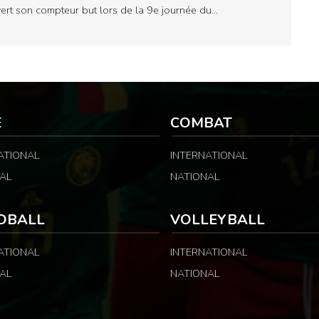
ert son compteur but lors de la 9e journée du…
E
COMBAT
ATIONAL
INTERNATIONAL
AL
NATIONAL
DBALL
VOLLEYBALL
ATIONAL
INTERNATIONAL
AL
NATIONAL