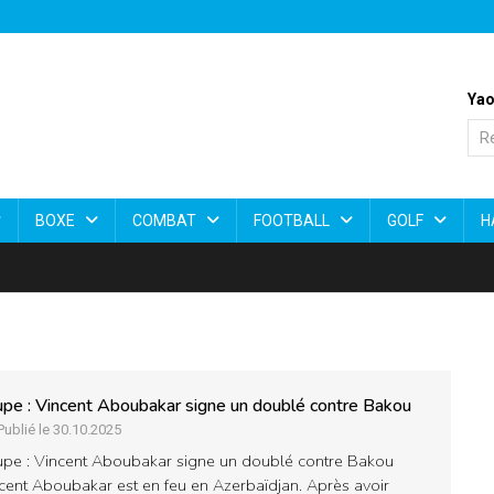
Yao
BOXE
COMBAT
FOOTBALL
GOLF
H
pe : Vincent Aboubakar signe un doublé contre Bakou
Publié le 30.10.2025
pe : Vincent Aboubakar signe un doublé contre Bakou
cent Aboubakar est en feu en Azerbaïdjan. Après avoir