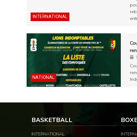
pou
reb
INTERNATIONAL
ent
Co
ren
Cou
ren
NATIONAL
Ind
BASKETBALL
BOX
INTERNATIONAL
INTERN