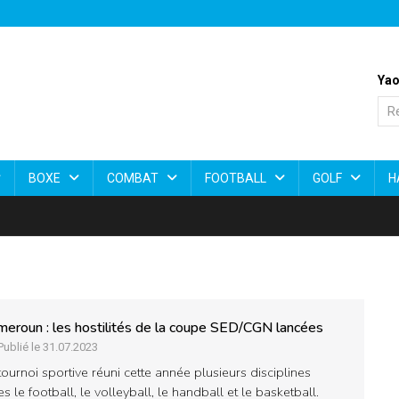
Yao
BOXE
COMBAT
FOOTBALL
GOLF
H
eroun : les hostilités de la coupe SED/CGN lancées
Publié le 31.07.2023
tournoi sportive réuni cette année plusieurs disciplines
les le football, le volleyball, le handball et le basketball.