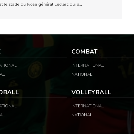
st le stade du lycée général Leclerc qui a…
E
COMBAT
ATIONAL
INTERNATIONAL
AL
NATIONAL
DBALL
VOLLEYBALL
ATIONAL
INTERNATIONAL
AL
NATIONAL