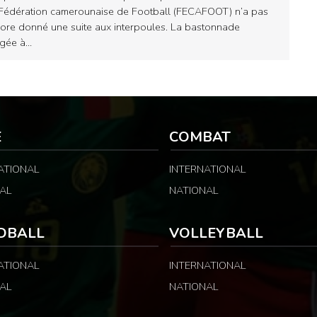
Fédération camerounaise de Football (FECAFOOT) n’a pas
ore donné une suite aux interpoules. La bastonnade
ligée à…
E
COMBAT
ATIONAL
INTERNATIONAL
AL
NATIONAL
DBALL
VOLLEYBALL
ATIONAL
INTERNATIONAL
AL
NATIONAL