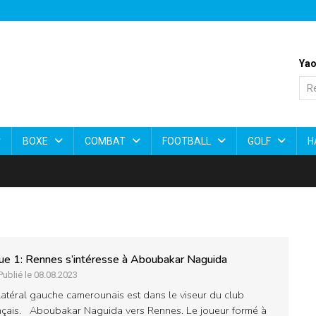
Yao
BOXE
COMBAT
FOOTBALL
GOLF
H
ue 1: Rennes s’intéresse à Aboubakar Naguida
Publié le 08.08.2023
latéral gauche camerounais est dans le viseur du club
nçais. Aboubakar Naguida vers Rennes. Le joueur formé à