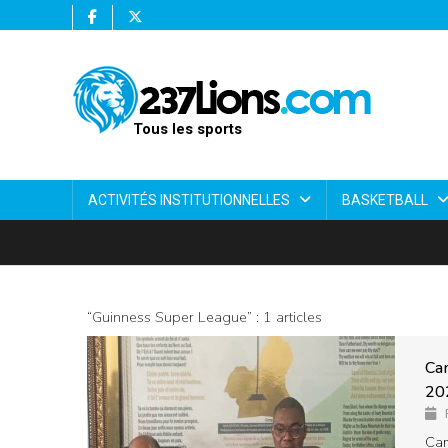
Tous les sports
ACTIVITÉS INSTITUTIONNELLES
BASKETBALL
“Guinness Super League” : 1 articles
Cam
202
Cam