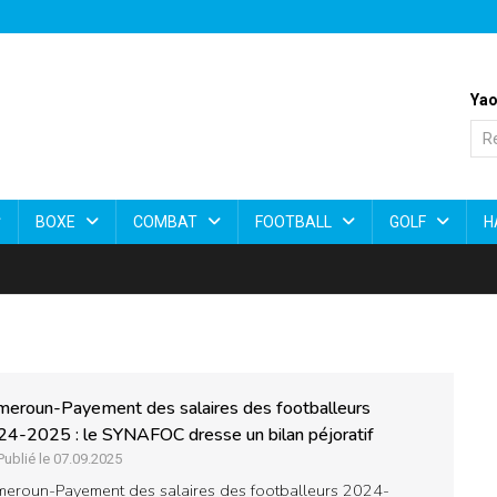
Yao
BOXE
COMBAT
FOOTBALL
GOLF
H
eroun-Payement des salaires des footballeurs
4-2025 : le SYNAFOC dresse un bilan péjoratif
Publié le 07.09.2025
eroun-Payement des salaires des footballeurs 2024-