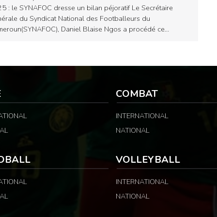
5 : le SYNAFOC dresse un bilan péjoratif Le Secrétaire
érale du Syndicat National des Footballeurs du
eroun(SYNAFOC), Daniel Blaise Ngos a procédé ce…
E
COMBAT
ATIONAL
INTERNATIONAL
AL
NATIONAL
DBALL
VOLLEYBALL
ATIONAL
INTERNATIONAL
AL
NATIONAL