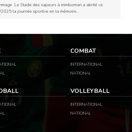
mage Le Stade des sapeurs à mimboman a abrité ce
/2025 la journée sportive en la mémoire…
E
COMBAT
ATIONAL
INTERNATIONAL
AL
NATIONAL
DBALL
VOLLEYBALL
ATIONAL
INTERNATIONAL
AL
NATIONAL