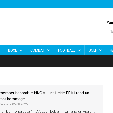
Yao
BOXE
COMBAT
FOOTBALL
GOLF
H
ember honorable NKOA Luc : Lekie FF lui rend un
brant hommage
Publié le 05.08.2025
ember honorable NKOA Luc : Lekie FF lui rend un vibrant