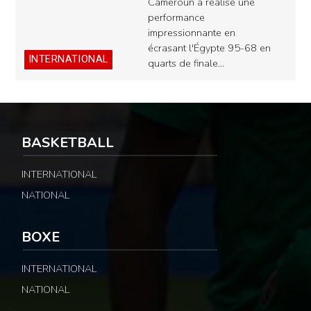
Cameroun a réalisé une
performance
impressionnante en
écrasant l'Égypte 95-68 en
INTERNATIONAL
quarts de finale…
BASKETBALL
INTERNATIONAL
NATIONAL
BOXE
INTERNATIONAL
NATIONAL