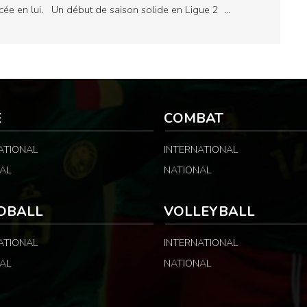
cée en lui. Un début de saison solide en Ligue 2 …
E
COMBAT
ATIONAL
INTERNATIONAL
AL
NATIONAL
DBALL
VOLLEYBALL
ATIONAL
INTERNATIONAL
AL
NATIONAL