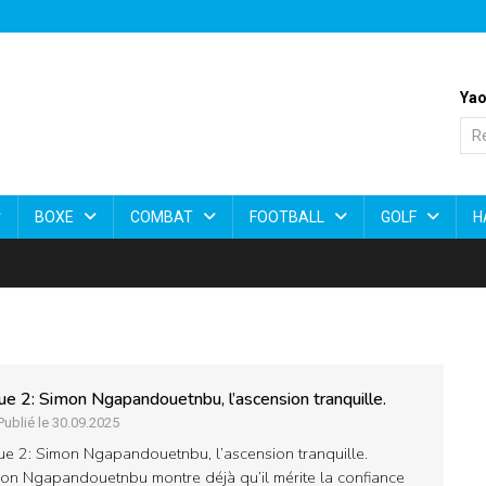
Yao
BOXE
COMBAT
FOOTBALL
GOLF
H
ue 2: Simon Ngapandouetnbu, l’ascension tranquille.
Publié le 30.09.2025
ue 2: Simon Ngapandouetnbu, l’ascension tranquille.
on Ngapandouetnbu montre déjà qu’il mérite la confiance