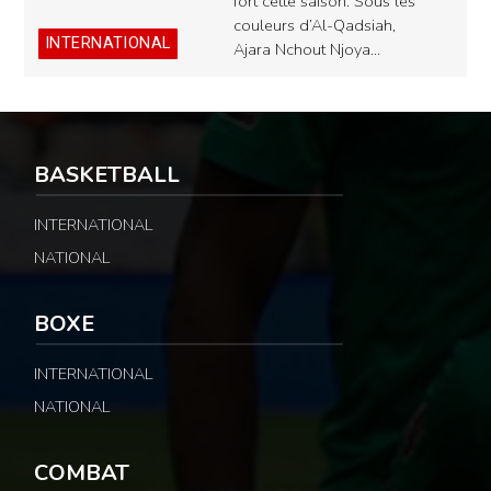
fort cette saison. Sous les
couleurs d’Al-Qadsiah,
INTERNATIONAL
Ajara Nchout Njoya…
BASKETBALL
INTERNATIONAL
NATIONAL
BOXE
INTERNATIONAL
NATIONAL
COMBAT