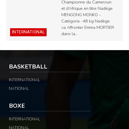
Championne du Cameroun
et d’Afrique en titre Nadège
MENGONG MONKO –
Catégorie -48 kg Nadège
va Affronter Emma MORTIER
INTERNATIONAL
dans la…
BASKETBALL
INTERNATIONAL
NATIONAL
BOXE
INTERNATIONAL
NATIONAL