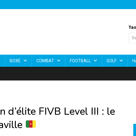
Yao
BOXE
COMBAT
FOOTBALL
GOLF
H
d’élite FIVB Level III : le
aville