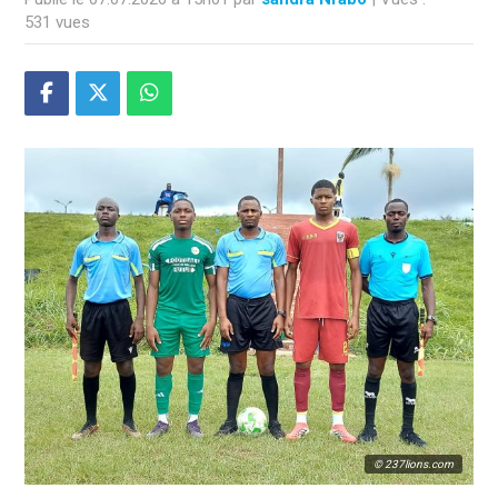
531 vues
© 237lions.com