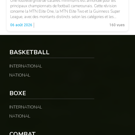
Une nouvelle grille de salaires minimums est annoncée pour les
principaux championnats de football camerounais. Cette révision
concerne la MTN Elite One, la MTN Elite Two et la Guinness Super
League, avec des montants distincts selon les catégories et les
fonctions. LA SUITE APRÈS LA PUBLICITÉ Selon les informations
06 août 2026
160 vues
relayées par Allez Les Lions, […]
BASKETBALL
INTERNATIONAL
NATIONAL
BOXE
INTERNATIONAL
NATIONAL
COMBAT