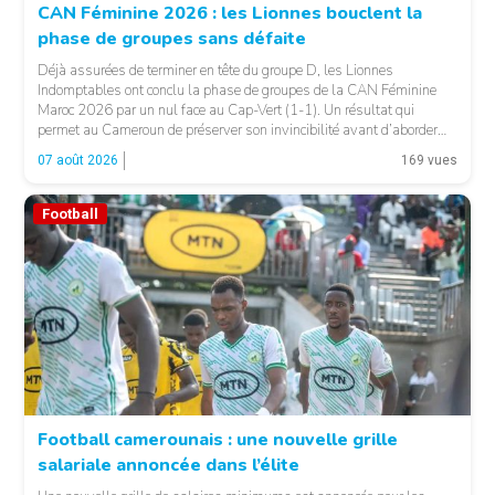
CAN Féminine 2026 : les Lionnes bouclent la
phase de groupes sans défaite
© Fecafoot
Déjà assurées de terminer en tête du groupe D, les Lionnes
Indomptables ont conclu la phase de groupes de la CAN Féminine
Maroc 2026 par un nul face au Cap-Vert (1-1). Un résultat qui
permet au Cameroun de préserver son invincibilité avant d’aborder
les choses sérieuses. Les Camerounaises ont rapidement pris le
07 août 2026
169 vues
contrôle des opérations […]
Football
Football camerounais : une nouvelle grille
salariale annoncée dans l’élite
© Fecafoot