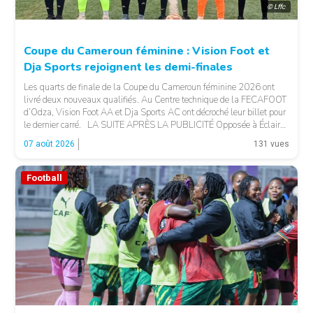
© Lffc
Coupe du Cameroun féminine : Vision Foot et
Dja Sports rejoignent les demi-finales
Les quarts de finale de la Coupe du Cameroun féminine 2026 ont
livré deux nouveaux qualifiés. Au Centre technique de la FECAFOOT
d’Odza, Vision Foot AA et Dja Sports AC ont décroché leur billet pour
le dernier carré. LA SUITE APRÈS LA PUBLICITÉ Opposée à Éclair
FF, Vision Foot a dû patienter jusqu’à la […]
07 août 2026
131 vues
Football