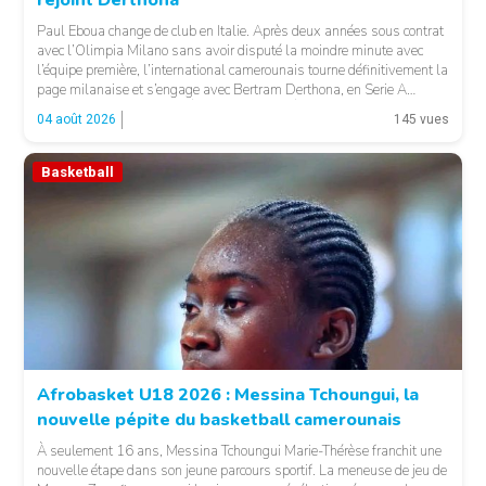
rejoint Derthona
Paul Eboua change de club en Italie. Après deux années sous contrat
avec l’Olimpia Milano sans avoir disputé la moindre minute avec
l’équipe première, l’international camerounais tourne définitivement la
page milanaise et s’engage avec Bertram Derthona, en Serie A
italienne. LA SUITE APRÈS LA PUBLICITÉ Arrivé à Milan en 2024
04 août 2026
145 vues
pour un contrat de […]
Basketball
© Basket 237
Afrobasket U18 2026 : Messina Tchoungui, la
nouvelle pépite du basketball camerounais
À seulement 16 ans, Messina Tchoungui Marie-Thérèse franchit une
nouvelle étape dans son jeune parcours sportif. La meneuse de jeu de