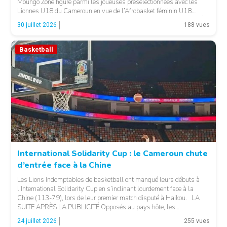
Moungo Zone figure parmi les joueuses présélectionnées avec les
Lionnes U18 du Cameroun en vue de l’Afrobasket féminin U18
2026, qui se déroulera à Abidjan, en Côte d’Ivoire. LA SUITE APRÈS
30 juillet 2026
188 vues
LA PUBLICITÉ […]
Basketball
© 237lions.com
International Solidarity Cup : le Cameroun chute
d’entrée face à la Chine
Les Lions Indomptables de basketball ont manqué leurs débuts à
l’International Solidarity Cup en s’inclinant lourdement face à la
Chine (113-79), lors de leur premier match disputé à Haikou. LA
SUITE APRÈS LA PUBLICITÉ Opposés au pays hôte, les
Camerounais ont rapidement été mis en difficulté par l’adresse
© 237lions.com
24 juillet 2026
255 vues
offensive et l’intensité des Chinois, qui […]