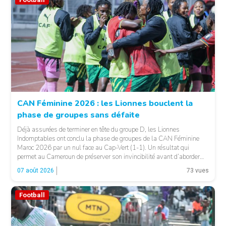
CAN Féminine 2026 : les Lionnes bouclent la
phase de groupes sans défaite
© Fecafoot
Déjà assurées de terminer en tête du groupe D, les Lionnes
Indomptables ont conclu la phase de groupes de la CAN Féminine
Maroc 2026 par un nul face au Cap-Vert (1-1). Un résultat qui
permet au Cameroun de préserver son invincibilité avant d’aborder
les choses sérieuses. Les Camerounaises ont rapidement pris le
07 août 2026
73 vues
contrôle des opérations […]
Football