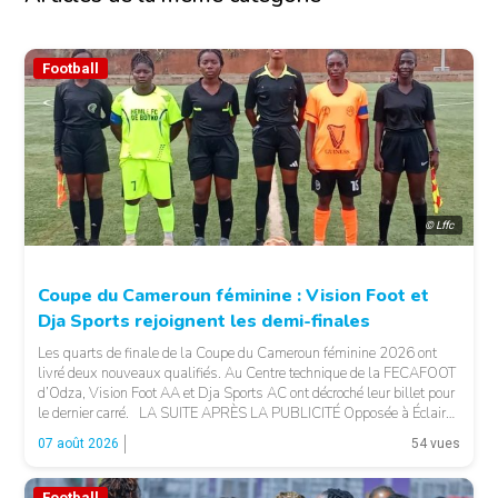
Football
© Lffc
Coupe du Cameroun féminine : Vision Foot et
Dja Sports rejoignent les demi-finales
Les quarts de finale de la Coupe du Cameroun féminine 2026 ont
livré deux nouveaux qualifiés. Au Centre technique de la FECAFOOT
d’Odza, Vision Foot AA et Dja Sports AC ont décroché leur billet pour
le dernier carré. LA SUITE APRÈS LA PUBLICITÉ Opposée à Éclair
FF, Vision Foot a dû patienter jusqu’à la […]
07 août 2026
54 vues
Football