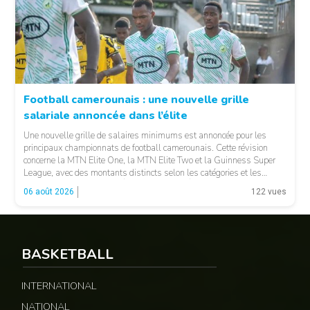
Football camerounais : une nouvelle grille
salariale annoncée dans l’élite
© Fecafoot
Une nouvelle grille de salaires minimums est annoncée pour les
principaux championnats de football camerounais. Cette révision
concerne la MTN Elite One, la MTN Elite Two et la Guinness Super
League, avec des montants distincts selon les catégories et les
fonctions. LA SUITE APRÈS LA PUBLICITÉ Selon les informations
06 août 2026
122 vues
relayées par Allez Les Lions, […]
BASKETBALL
INTERNATIONAL
NATIONAL