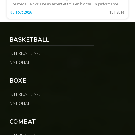
une médaille d’or, une en argent et trois en bronze. La performance
majeure est venue d’Emmanuel Eseme. Le sprinteur camerounais
05 août 2026
131 vues
s’est imposé […]
BASKETBALL
© Google
INTERNATIONAL
NATIONAL
BOXE
INTERNATIONAL
NATIONAL
COMBAT