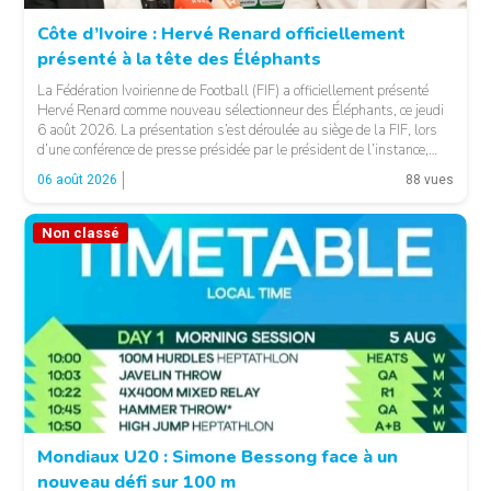
Côte d’Ivoire : Hervé Renard officiellement
présenté à la tête des Éléphants
© FIF
La Fédération Ivoirienne de Football (FIF) a officiellement présenté
Hervé Renard comme nouveau sélectionneur des Éléphants, ce jeudi
6 août 2026. La présentation s’est déroulée au siège de la FIF, lors
d’une conférence de presse présidée par le président de l’instance,
Yacine Idriss Diallo, en présence de plusieurs membres du Comité
06 août 2026
88 vues
exécutif. Cette nomination intervient […]
Non classé
Mondiaux U20 : Simone Bessong face à un
nouveau défi sur 100 m