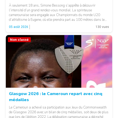
À seulement 18 ans, Simone Bessong s’apprête à découvrir
l’intensité d’un grand rendez-vous mondial. La sprinteuse
camerounaise sera engagée aux Championnats du monde U20
d’athlétisme à Eugene, où elle prendra part au 100 mètres dans le
heat 7. Pour son entrée en lice, la jeune Camerounaise devra se
05 août 2026
130 vues
mesurer à une concurrence relevée. Une première […]
Non classé
© FCA
Glasgow 2026 : le Cameroun repart avec cinq
médailles
Le Cameroun a achevé sa participation aux Jeux du Commonwealth
de Glasgow 2026 avec un bilan de cinq médailles, soit deux de plus
que lors de l’édition 2022. La délégation camerounaise a décroché