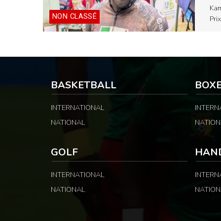
Kam
NON CLASSÉ
Pri
BASKETBALL
BOX
INTERNATIONAL
INTERN
NATIONAL
NATION
GOLF
HAN
INTERNATIONAL
INTERN
NATIONAL
NATION