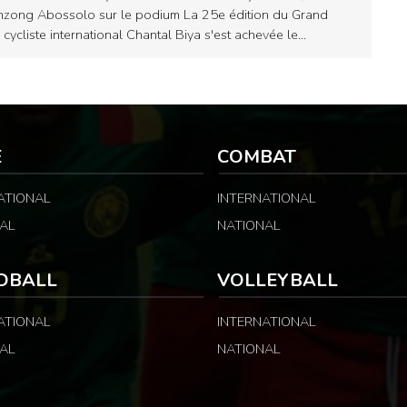
zong Abossolo sur le podium La 25e édition du Grand
x cycliste international Chantal Biya s'est achevée le…
E
COMBAT
ATIONAL
INTERNATIONAL
AL
NATIONAL
DBALL
VOLLEYBALL
ATIONAL
INTERNATIONAL
AL
NATIONAL