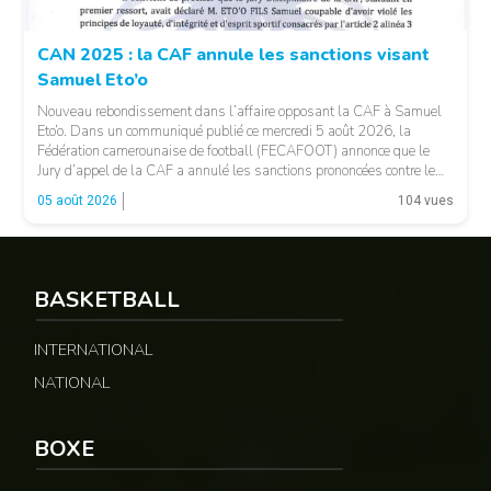
CAN 2025 : la CAF annule les sanctions visant
Samuel Eto’o
Nouveau rebondissement dans l’affaire opposant la CAF à Samuel
Eto’o. Dans un communiqué publié ce mercredi 5 août 2026, la
Fédération camerounaise de football (FECAFOOT) annonce que le
Jury d’appel de la CAF a annulé les sanctions prononcées contre le
président de la fédération camerounaise. Le dossier concernait les
05 août 2026
104 vues
incidents survenus lors du match Cameroun-Maroc […]
BASKETBALL
INTERNATIONAL
NATIONAL
© Fecafoot
BOXE