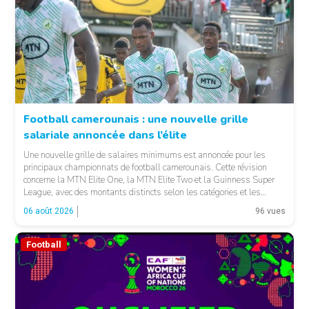
Football camerounais : une nouvelle grille
salariale annoncée dans l’élite
© Fecafoot
Une nouvelle grille de salaires minimums est annoncée pour les
principaux championnats de football camerounais. Cette révision
concerne la MTN Elite One, la MTN Elite Two et la Guinness Super
League, avec des montants distincts selon les catégories et les
fonctions. LA SUITE APRÈS LA PUBLICITÉ Selon les informations
06 août 2026
96 vues
relayées par Allez Les Lions, […]
Football