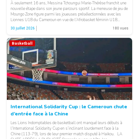
À seulement 16 ans, Messina Tchoungui Marie-Thérèse franchit une
nouvelle étape dans son jeune parcours sportif. La meneuse de jeu de
Moungo Zone figure parmi les joueuses présélectionnées avec les
Lionnes U18 du Cameroun en vue de l’Afrobasket féminin U18
2026, qui se déroulera à Abidjan, en Côte d’Ivoire. LA SUITE APRÈS
30 juillet 2026
180 vues
LA PUBLICITÉ […]
Basketball
© 237lions.com
International Solidarity Cup : le Cameroun chute
d’entrée face à la Chine
Les Lions Indomptables de basketball ont manqué leurs débuts à
l’International Solidarity Cup en s’inclinant lourdement face à la
Chine (113-79), lors de leur premier match disputé à Haikou. LA