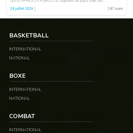
SUITE APRÈS LA PUBLICITÉ Opposés au pays hôte, les
Camerounais ont rapidement été mis en difficulté par l’adresse
© 237lions.com
24 juillet 2026
247 vues
offensive et l’intensité des Chinois, qui […]
BASKETBALL
INTERNATIONAL
NATIONAL
BOXE
INTERNATIONAL
NATIONAL
COMBAT
INTERNATIONAL