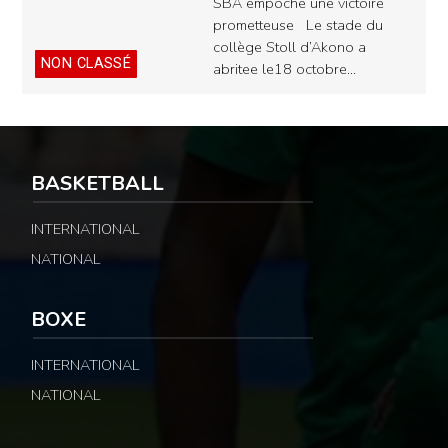
SBA empoche une victoire
prometteuse Le stade du
collège Stoll d’Akono a
NON CLASSÉ
abritee le18 octobre…
BASKETBALL
INTERNATIONAL
NATIONAL
BOXE
INTERNATIONAL
NATIONAL