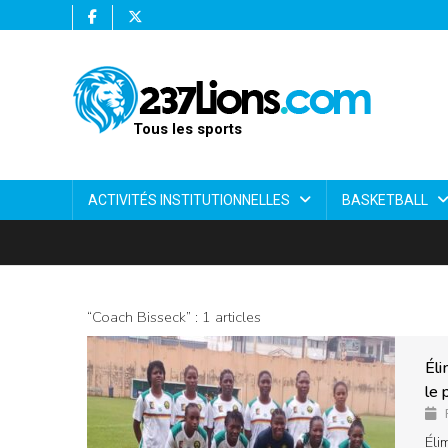
Tous les sports
ACTIVITÉS INSTITUTIONNELLES
BASKETBALL
“Coach Bisseck” : 1 articles
Éli
le 
Éli