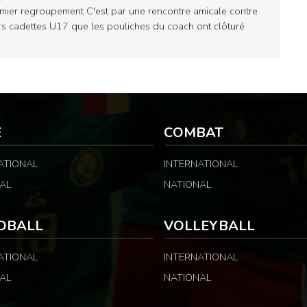
mier regroupement C'est par une rencontre amicale contre
rs cadettes U17 que les pouliches du coach ont clôturé
…
E
COMBAT
ATIONAL
INTERNATIONAL
AL
NATIONAL
DBALL
VOLLEYBALL
ATIONAL
INTERNATIONAL
AL
NATIONAL