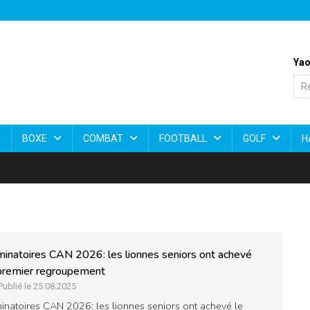
Yao
BOXE
COMBAT
FOOTBALL
GOLF
H
minatoires CAN 2026: les lionnes seniors ont achevé
premier regroupement
Publié le 25.08.2025
minatoires CAN 2026: les lionnes seniors ont achevé le