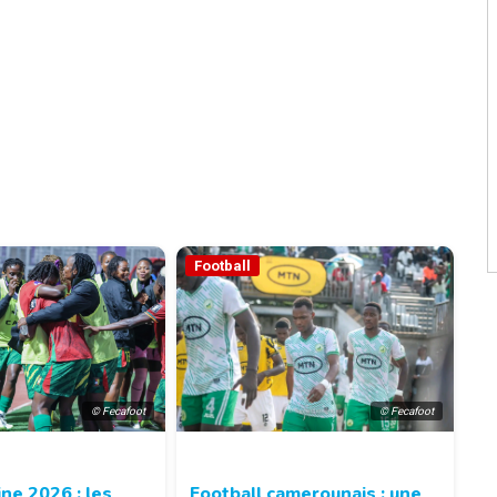
Football
© Fecafoot
© Fecafoot
ne 2026 : les
Football camerounais : une