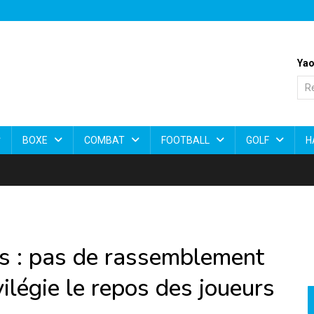
Yao
BOXE
COMBAT
FOOTBALL
GOLF
H
s : pas de rassemblement
vilégie le repos des joueurs