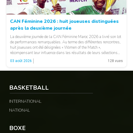
CAN Féminine 2026 : huit joueuses distinguées
après la deuxième journée
La deuxième journée de la CAN Féminine Maroc 2026 a livré son lot
de performances remarquables. Au terme des différentes rencontres,
huit joueuses ont été désignées « Women of the Match »,
récompensant leur influence dans les résultats de leurs sélections
respectives. Le Sénégal a vu Adji Ndiaye recevoir cette distinction,
03 août 2026
128 vues
tandis que le Maroc […]
© 237lions.com
BASKETBALL
INTERNATIONAL
NATIONAL
BOXE