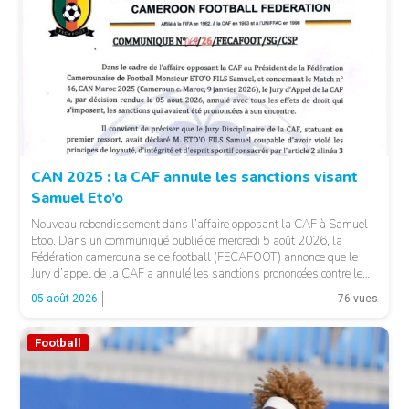
CAN 2025 : la CAF annule les sanctions visant
Samuel Eto’o
Nouveau rebondissement dans l’affaire opposant la CAF à Samuel
Eto’o. Dans un communiqué publié ce mercredi 5 août 2026, la
Fédération camerounaise de football (FECAFOOT) annonce que le
Jury d’appel de la CAF a annulé les sanctions prononcées contre le
président de la fédération camerounaise. Le dossier concernait les
05 août 2026
76 vues
incidents survenus lors du match Cameroun-Maroc […]
Football