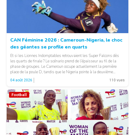
© Fecafoot
CAN Féminine 2026 : Cameroun-Nigeria, le choc
des géantes se profile en quarts
Et si les Lionnes Indomptables retrouvaient les Super Falcons dès
les quarts de finale ? Le scénario prend de l’épaisseur au fil de la
phase de groupes. Le Cameroun occupe actuellement la première
place de la poule D, tandis que le Nigeria pointe à la deuxième
position du groupe C. Une configuration qui pourrait offrir, […]
04 août 2026
110 vues
Football
© Fecafoot