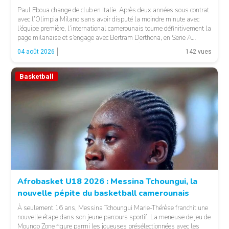
Paul Eboua change de club en Italie. Après deux années sous contrat
avec l’Olimpia Milano sans avoir disputé la moindre minute avec
l’équipe première, l’international camerounais tourne définitivement la
page milanaise et s’engage avec Bertram Derthona, en Serie A
italienne. LA SUITE APRÈS LA PUBLICITÉ Arrivé à Milan en 2024
04 août 2026
142 vues
pour un contrat de […]
Basketball
© Basket 237
Afrobasket U18 2026 : Messina Tchoungui, la
nouvelle pépite du basketball camerounais
À seulement 16 ans, Messina Tchoungui Marie-Thérèse franchit une
nouvelle étape dans son jeune parcours sportif. La meneuse de jeu de
Moungo Zone figure parmi les joueuses présélectionnées avec les