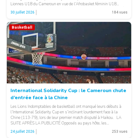
Lionnes U18 du Cameroun en vue de l’Afrobasket féminin U18
2026, qui se déroulera à Abidjan, en Côte d’Ivoire. LA SUITE APRÈS
30 juillet 2026
184 vues
LA PUBLICITÉ […]
Basketball
© 237lions.com
International Solidarity Cup : le Cameroun chute
d’entrée face à la Chine
Les Lions Indomptables de basketball ont manqué leurs débuts à
l’International Solidarity Cup en s’inclinant lourdement face à la
Chine (113-79), lors de leur premier match disputé à Haikou. LA
SUITE APRÈS LA PUBLICITÉ Opposés au pays hôte, les
Camerounais ont rapidement été mis en difficulté par l’adresse
© 237lions.com
24 juillet 2026
253 vues
offensive et l’intensité des Chinois, qui […]