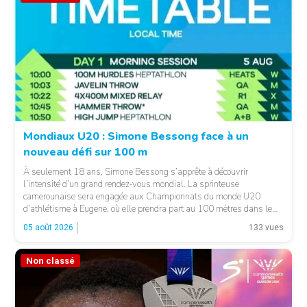
Mondiaux U20 : Simone Bessong face à un
nouveau défi sur 100 m
À seulement 18 ans, Simone Bessong s’apprête à découvrir
l’intensité d’un grand rendez-vous mondial. La sprinteuse
camerounaise sera engagée aux Championnats du monde U20
d’athlétisme à Eugene, où elle prendra part au 100 mètres dans le
heat 7. Pour son entrée en lice, la jeune Camerounaise devra se
05 août 2026
133 vues
mesurer à une concurrence relevée. Une première […]
Non classé