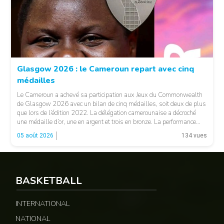
© FCA
Glasgow 2026 : le Cameroun repart avec cinq
médailles
Le Cameroun a achevé sa participation aux Jeux du Commonwealth
de Glasgow 2026 avec un bilan de cinq médailles, soit deux de plus
que lors de l’édition 2022. La délégation camerounaise a décroché
une médaille d’or, une en argent et trois en bronze. La performance
majeure est venue d’Emmanuel Eseme. Le sprinteur camerounais
05 août 2026
134 vues
s’est imposé […]
BASKETBALL
© Google
INTERNATIONAL
NATIONAL