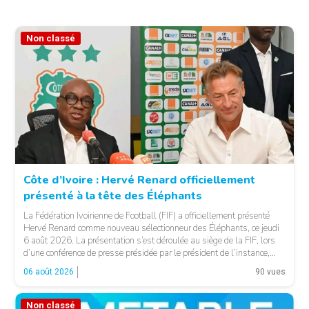
Non classé
Côte d’Ivoire : Hervé Renard officiellement
présenté à la tête des Éléphants
© FIF
La Fédération Ivoirienne de Football (FIF) a officiellement présenté
Hervé Renard comme nouveau sélectionneur des Éléphants, ce jeudi
6 août 2026. La présentation s’est déroulée au siège de la FIF, lors
d’une conférence de presse présidée par le président de l’instance,
Yacine Idriss Diallo, en présence de plusieurs membres du Comité
06 août 2026
90 vues
exécutif. Cette nomination intervient […]
Non classé