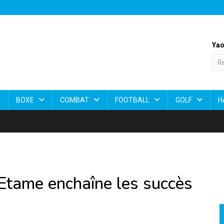
Yao
BOXE
COMBAT
FOOTBALL
GOLF
H
tame enchaîne les succès