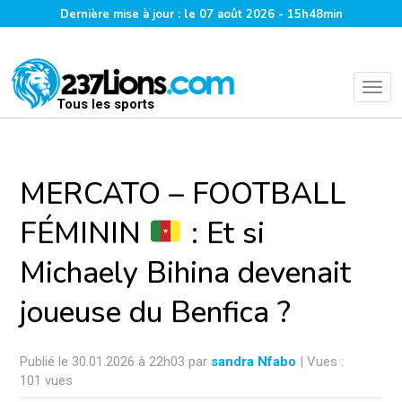
Dernière mise à jour : le 07 août 2026 - 15h48min
Tous les sports
MERCATO – FOOTBALL
FÉMININ
: Et si
Michaely Bihina devenait
joueuse du Benfica ?
Publié le 30.01.2026 à 22h03 par
sandra Nfabo
| Vues :
101 vues