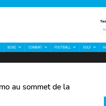
Yao
BOXE
COMBAT
FOOTBALL
GOLF
H
umo au sommet de la