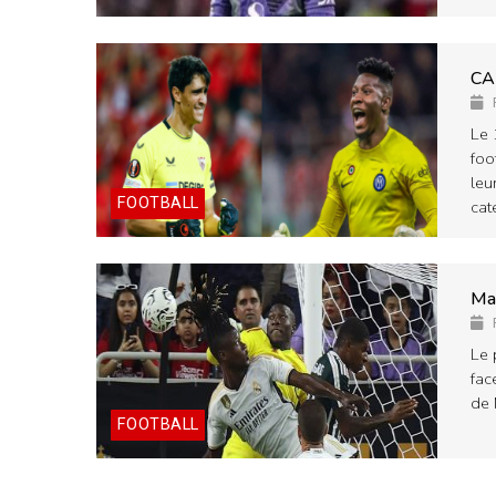
CA
Le 
foo
leu
FOOTBALL
cat
Ma
Le 
fac
de 
FOOTBALL