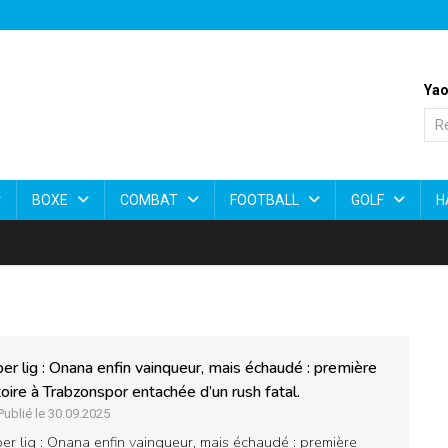
Yao
BOXE
COMBAT
FOOTBALL
GOLF
H
er lig : Onana enfin vainqueur, mais échaudé : première
toire à Trabzonspor entachée d’un rush fatal.
Publié le 30.09.2025
er lig : Onana enfin vainqueur, mais échaudé : première