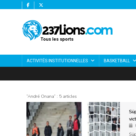
Tous les sports
ACTIVITÉS INSTITUTIONNELLES
BASKETBALL
“André Onana” : 5 articles
Süp
vic
Süp