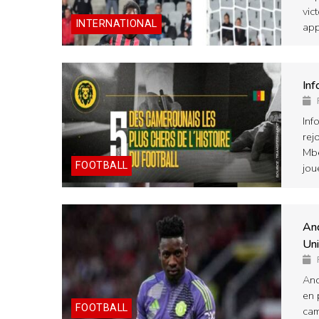
vic
INTERNATIONAL
app
Inf
Inf
rej
Mbe
FOOTBALL
jou
And
Uni
And
en 
FOOTBALL
cam