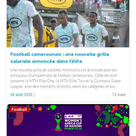
Football camerounais : une nouvelle grille
salariale annoncée dans l’élite
© Fecafoot
Une nouvelle grille de salaires minimums est annoncée pour les
principaux championnats de football camerounais. Cette révision
concerne la MTN Elite One, la MTN Elite Two et la Guinness Super
League, avec des montants distincts selon les catégories et les
fonctions. LA SUITE APRÈS LA PUBLICITÉ Selon les informations
06 août 2026
72 vues
relayées par Allez Les Lions, […]
Football