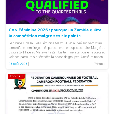
CAN Féminine 2026 : pourquoi la Zambie quitte
la compétition malgré ses six points
Le groupe C de la CAN Féminine Maroc 2026 a livré son verdict au
terme d’une dernière journée particulièrement spectaculaire. Malgré sa
victoire 2-1 face au Malawi, la Zambie termine à la troisième place et
voit son parcours s’arrêter dès la phase de groupes. Une élimination
qui peut surprendre au regard du classement général : […]
06 août 2026
74 vues
Football
© CAF