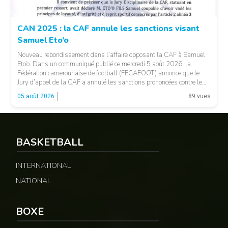
CAN 2025 : la CAF annule les sanctions visant
Samuel Eto’o
Nouveau rebondissement dans l’affaire opposant la CAF à Samuel
Eto’o. Dans un communiqué publié ce mercredi 5 août 2026, la
Fédération camerounaise de football (FECAFOOT) annonce que le
Jury d’appel de la CAF a annulé les sanctions prononcées contre le
président de la fédération camerounaise. Le dossier concernait les
05 août 2026
89 vues
incidents survenus lors du match Cameroun-Maroc […]
BASKETBALL
INTERNATIONAL
NATIONAL
© Fecafoot
BOXE