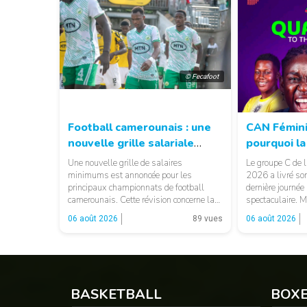
© Fecafoot
Football camerounais : une
CAN Fémini
nouvelle grille salariale
pourquoi la
annoncée dans l’élite
compétitio
Une nouvelle grille de salaires
Le groupe C de
points
minimums est annoncée pour les
2026 a livré son
principaux championnats de football
dernière journée
camerounais. Cette révision concerne la
spectaculaire. M
MTN Elite One, la MTN Elite Two et la
au Malawi, la Z
06 août 2026
89 vues
06 août 2026
Guinness Super League, avec des
troisième place 
montants distincts selon les catégories
s’arrêter dès la
et les fonctions. LA SUITE APRÈS LA
élimination qui 
PUBLICITÉ Selon les informations
du classement gé
relayées par Allez Les Lions, […]
BASKETBALL
BOX