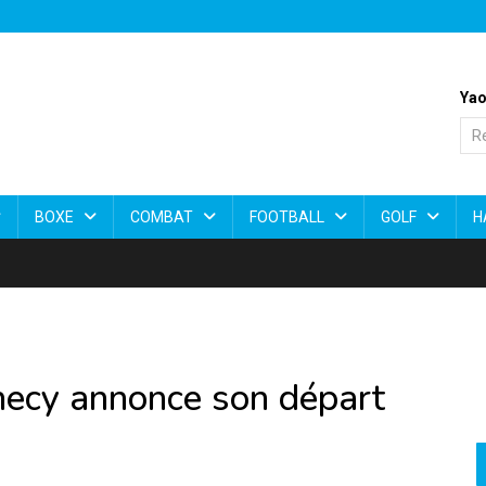
Yao
BOXE
COMBAT
FOOTBALL
GOLF
H
ecy annonce son départ