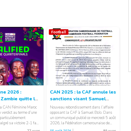
Football
ne 2026 :
CAN 2025 : la CAF annule les
 Zambie quitte la
sanctions visant Samuel
n malgré ses six
Eto’o
 la CAN Féminine Maroc
Nouveau rebondissement dans l’affaire
 verdict au terme d’une
opposant la CAF à Samuel Eto’o. Dans
 particulièrement
un communiqué publié ce mercredi 5 août
© CAF
algré sa victoire 2-1 face
2026, la Fédération camerounaise de
© Fecafoot
ambie termine à la
football (FECAFOOT) annonce que le
77 vues
05 août 2026
89 vues