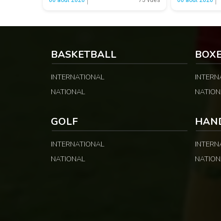
Guinness Super League, avec des
troisième place 
montants distincts selon les catégories
s’arrêter dès la
et les fonctions. LA SUITE APRÈS LA
élimination qui 
PUBLICITÉ Selon les informations
du classement gé
relayées par Allez Les Lions, […]
BASKETBALL
BOX
INTERNATIONAL
INTERN
NATIONAL
NATION
GOLF
HAN
INTERNATIONAL
INTERN
NATIONAL
NATION