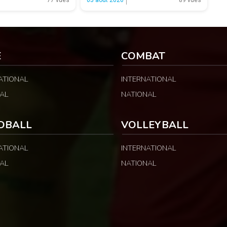
et voit son parcours
Jury d’appel de la CAF a annulé les
 phase de groupes. Une
sanctions prononcées contre le président
peut surprendre au regard
de la fédération camerounaise. Le dossier
néral : […]
concernait les incidents survenus lors du
match Cameroun-Maroc […]
E
COMBAT
ATIONAL
INTERNATIONAL
AL
NATIONAL
DBALL
VOLLEYBALL
ATIONAL
INTERNATIONAL
AL
NATIONAL