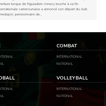
venture turque de Nguiadem Annecy touche à sa fin.
nternationale camerounaise a annoncé son départ du club
medspor, pensionnaire de…
E
COMBAT
ATIONAL
INTERNATIONAL
AL
NATIONAL
DBALL
VOLLEYBALL
ATIONAL
INTERNATIONAL
AL
NATIONAL