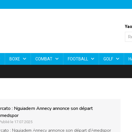
Yao
BOXE
COMBAT
FOOTBALL
GOLF
H
rcato : Nguiadem Annecy annonce son départ
Amedspor
Publié le 17.07.2025
cato : Nguiadem Annecy annonce son départ d’Amedspor