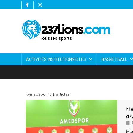
Tous les sports
ACTIVITÉS INSTITUTIONNELLES
BASKETBALL
“Amedspor” : 1 articles
Me
d’
Mer