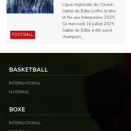
Ligue régionale de l’Ouest :
Sable de Bâtie s’offre le titre
et file aux Interpoules 2025
Ce mercredi 16 juillet 2025,
Sable de Bâtie a été sacré
FOOTBALL
champion…
BASKETBALL
INTERNATIONAL
NATIONAL
BOXE
INTERNATIONAL