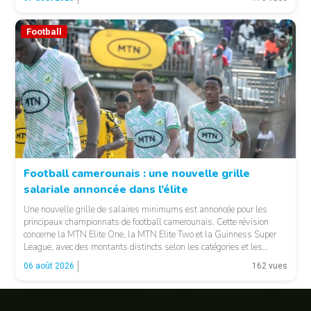
contrôle des opérations […]
Football
Football camerounais : une nouvelle grille
salariale annoncée dans l’élite
© Fecafoot
Une nouvelle grille de salaires minimums est annoncée pour les
principaux championnats de football camerounais. Cette révision
concerne la MTN Elite One, la MTN Elite Two et la Guinness Super
League, avec des montants distincts selon les catégories et les
fonctions. LA SUITE APRÈS LA PUBLICITÉ Selon les informations
06 août 2026
162 vues
relayées par Allez Les Lions, […]