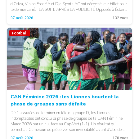
d’Odza, Vision Foot AA et Dja Sports AC ont décroché leur billet pour
le dernier carré. LA SUITE APRÈS LA PUBLICITÉ Opposée à Éclair
FF, Vision Foot a dû patienter jusqu’à la […]
07 août 2026
132 vues
Football
CAN Féminine 2026 : les Lionnes bouclent la
phase de groupes sans défaite
© Fecafoot
Déjà assurées de terminer en tête du groupe D, les Lionnes
Indomptables ont conclu la phase de groupes de la CAN Féminine
Maroc 2026 par un nul face au Cap-Vert (1-1). Un résultat qui
permet au Cameroun de préserver son invincibilité avant d’aborder
les choses sérieuses. Les Camerounaises ont rapidement pris le
07 août 2026
170 vues