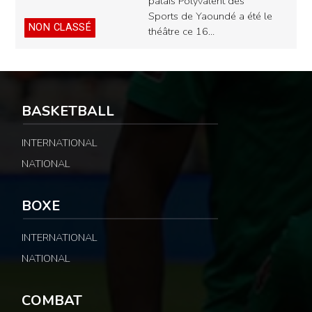
palais Polyvalent des
Sports de Yaoundé a été le
NON CLASSÉ
théâtre ce 16…
BASKETBALL
INTERNATIONAL
NATIONAL
BOXE
INTERNATIONAL
NATIONAL
COMBAT