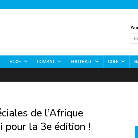
Yao
BOXE
COMBAT
FOOTBALL
GOLF
H
iales de l’Afrique
 pour la 3e édition !