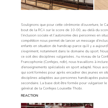
Soulignons que pour cette cérémonie d’ouverture, le Cam
bout de la RCA sur le score de 10-00, au-delà du score
l’inclusion sociale et l’autonomie des personnes en situ
compétition nous permet de lancer un message d’inclusion
enfants en situation de handicap parce qu’il y a aujour
s’expriment, notamment dans le domaine du sport. Nous 
ce soit des disciplines vulgarisées. Au niveau de la Con
Francophonie (Confejes, ndlr), nous travaillons à inclu
d’enseignements spécialisés en sport adapté. Nous avon
qui sont formées pour après encadrer des jeunes en situ
disciplines adaptées aux personnes handicapées puissen
secondaire. La base doit être formée pour vulgariser le p
général de la Confejes Louisette Thobi.
REACTION