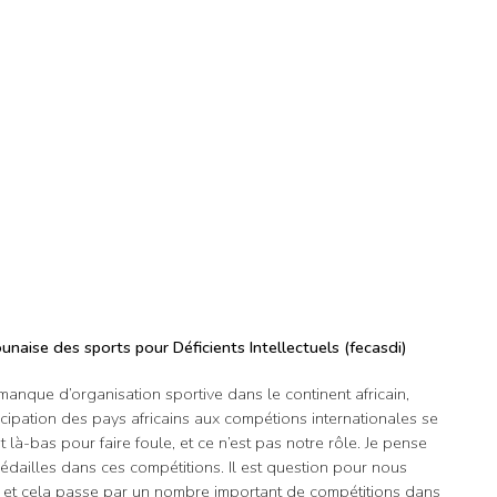
naise des sports pour Déficients Intellectuels (fecasdi)
n manque d’organisation sportive dans le continent africain,
icipation des pays africains aux compétions internationales se
nt là-bas pour faire foule, et ce n’est pas notre rôle. Je pense
ailles dans ces compétitions. Il est question pour nous
s, et cela passe par un nombre important de compétitions dans