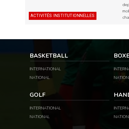
dep
mob
ACTIVITÉS INSTITUTIONNELLES
ch
BASKETBALL
BOX
INTERNATIONAL
INTERN
NATIONAL
NATION
GOLF
HAN
INTERNATIONAL
INTERN
NATIONAL
NATION