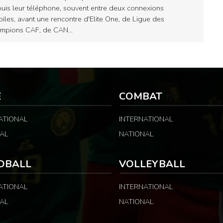
uis leur téléphone, souvent entre deux connexions
iles, avant une rencontre d'Elite One, de Ligue des
ampions CAF, de CAN…
E
COMBAT
ATIONAL
INTERNATIONAL
AL
NATIONAL
DBALL
VOLLEYBALL
ATIONAL
INTERNATIONAL
AL
NATIONAL