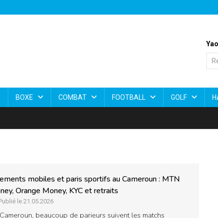
Yao
BOXE
COMBAT
FOOTBALL
GOLF
H
ements mobiles et paris sportifs au Cameroun : MTN
ey, Orange Money, KYC et retraits
Publié le 21.05.2026
Cameroun, beaucoup de parieurs suivent les matchs