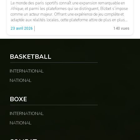
Le monde des paris sportifs connaît une expansion remarquable en
Afrique, et parmi les plateformes qui se distinguent, Bizbet s’impose
comme un acteur majeur. Offrant une expérience de jeu complète et
adaptée aux réalités locales, cette plateforme attire de plus en plus
de parieurs soucieux de combiner leur passion pour le sport et des
23 avril 2026
140 vues
opportunités […]
BASKETBALL
INTERNATIONAL
NATIONAL
BOXE
INTERNATIONAL
NATIONAL