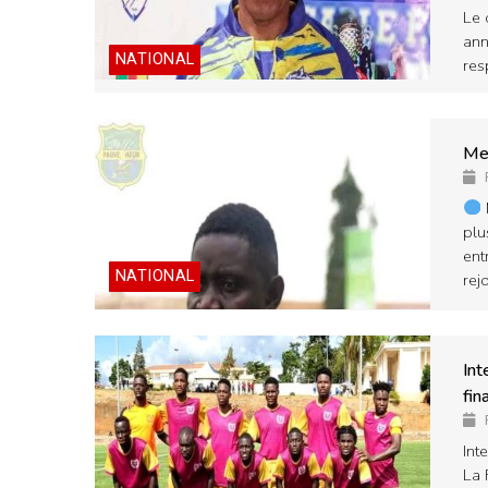
Le 
ann
NATIONAL
res
Mer
plu
ent
NATIONAL
rej
Int
fin
Int
La 