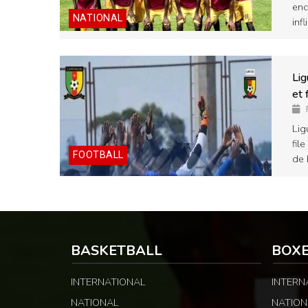
enc
NATIONAL
inf
Lig
et 
Lig
fil
FOOTBALL
de 
BASKETBALL
BOX
INTERNATIONAL
INTERN
NATIONAL
NATION