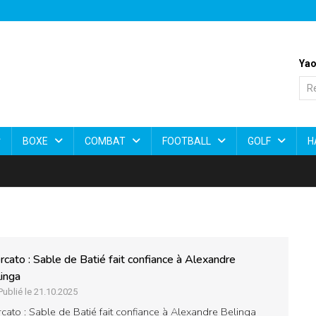
Yao
BOXE
COMBAT
FOOTBALL
GOLF
H
cato : Sable de Batié fait confiance à Alexandre
inga
Publié le 21.10.2025
cato : Sable de Batié fait confiance à Alexandre Belinga