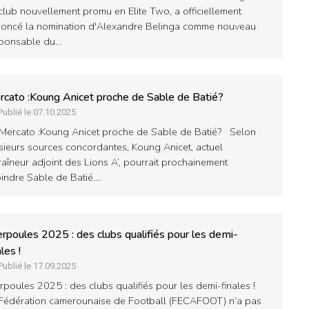
club nouvellement promu en Elite Two, a officiellement
oncé la nomination d'Alexandre Belinga comme nouveau
ponsable du…
cato :Koung Anicet proche de Sable de Batié?
Publié le 07.10.2025
Mercato :Koung Anicet proche de Sable de Batié? Selon
sieurs sources concordantes, Koung Anicet, actuel
raîneur adjoint des Lions A’, pourrait prochainement
oindre Sable de Batié.…
erpoules 2025 : des clubs qualifiés pour les demi-
ales !
Publié le 17.09.2025
erpoules 2025 : des clubs qualifiés pour les demi-finales !
Fédération camerounaise de Football (FECAFOOT) n’a pas