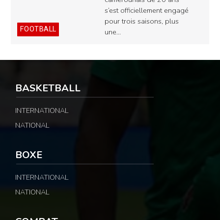
s’est officiellement engagé
pour trois saisons, plus
FOOTBALL
une…
BASKETBALL
INTERNATIONAL
NATIONAL
BOXE
INTERNATIONAL
NATIONAL