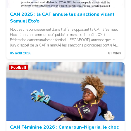
CAN 2025 : la CAF annule les sanctions visant
Samuel Eto’o
Nouveau rebondissement dans l’affaire opposant la CAF à Samuel
Eto’o. Dans un communiqué publié ce mercredi 5 août 2026, la
Fédération camerounaise de football (FECAFOOT) annonce que le
Jury d’appel de la CAF a annulé les sanctions prononcées contre le
président de la fédération camerounaise. Le dossier concernait les
05 août 2026
81 vues
incidents survenus lors du match Cameroun-Maroc […]
Football
© Fecafoot
CAN Féminine 2026 : Cameroun-Nigeria, le choc