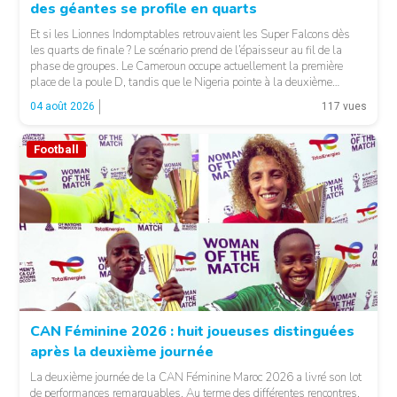
des géantes se profile en quarts
Et si les Lionnes Indomptables retrouvaient les Super Falcons dès
les quarts de finale ? Le scénario prend de l’épaisseur au fil de la
phase de groupes. Le Cameroun occupe actuellement la première
place de la poule D, tandis que le Nigeria pointe à la deuxième
position du groupe C. Une configuration qui pourrait offrir, […]
04 août 2026
117 vues
Football
© Fecafoot
CAN Féminine 2026 : huit joueuses distinguées
après la deuxième journée
La deuxième journée de la CAN Féminine Maroc 2026 a livré son lot
de performances remarquables. Au terme des différentes rencontres,