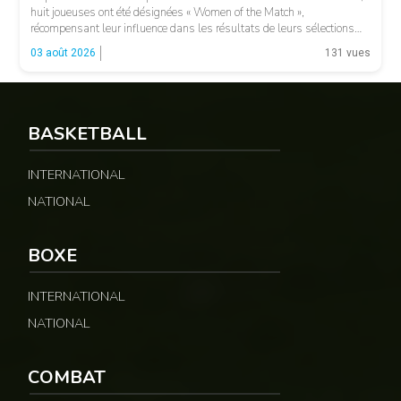
huit joueuses ont été désignées « Women of the Match »,
récompensant leur influence dans les résultats de leurs sélections
respectives. Le Sénégal a vu Adji Ndiaye recevoir cette distinction,
03 août 2026
131 vues
tandis que le Maroc […]
© 237lions.com
BASKETBALL
INTERNATIONAL
NATIONAL
BOXE
INTERNATIONAL
NATIONAL
COMBAT