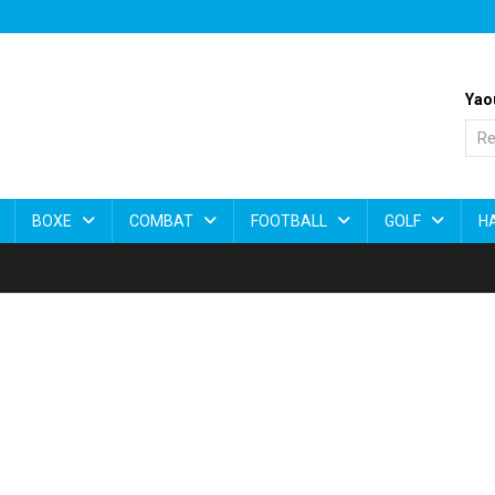
Yao
BOXE
COMBAT
FOOTBALL
GOLF
H