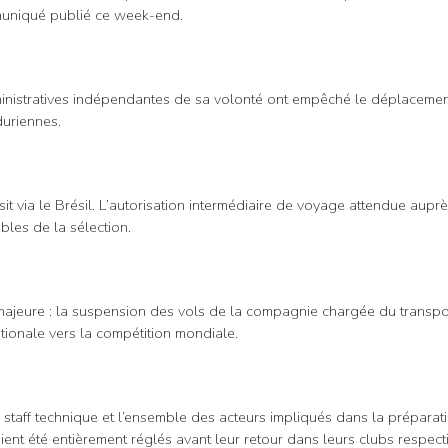
ommuniqué publié ce week-end.
administratives indépendantes de sa volonté ont empêché le déplacemen
duriennes.
sit via le Brésil. L’autorisation intermédiaire de voyage attendue aup
les de la sélection.
nte majeure : la suspension des vols de la compagnie chargée du trans
ationale vers la compétition mondiale.
 staff technique et l’ensemble des acteurs impliqués dans la préparati
ent été entièrement réglés avant leur retour dans leurs clubs respecti