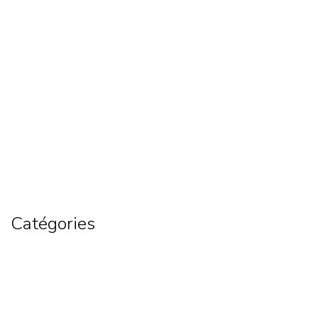
mars 2026
février 2026
janvier 2026
décembre 2025
novembre 2025
octobre 2025
septembre 2025
août 2025
juillet 2025
novembre 2023
octobre 2023
septembre 2023
août 2023
juillet 2023
Catégories
Activités Institutionnelles
Basketball
Boxe
Combat
Football