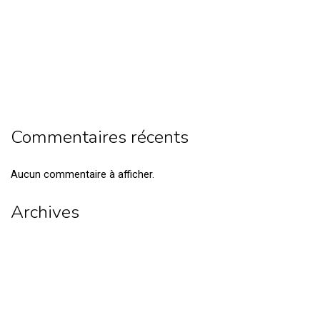
sans défaite
Côte d’Ivoire : Hervé Renard officiellement présenté à la tête
des Éléphants
Football camerounais : une nouvelle grille salariale annoncée
dans l’élite
CAN Féminine 2026 : pourquoi la Zambie quitte la compétition
malgré ses six points
Commentaires récents
Aucun commentaire à afficher.
Archives
août 2026
juillet 2026
juin 2026
mai 2026
avril 2026