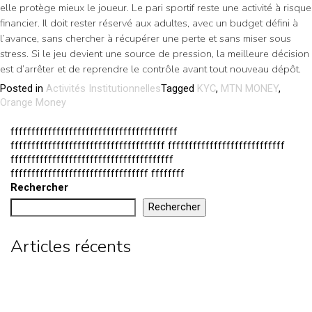
elle protège mieux le joueur. Le pari sportif reste une activité à risque
financier. Il doit rester réservé aux adultes, avec un budget défini à
l’avance, sans chercher à récupérer une perte et sans miser sous
stress. Si le jeu devient une source de pression, la meilleure décision
est d’arrêter et de reprendre le contrôle avant tout nouveau dépôt.
Posted in
Activités Institutionnelles
Tagged
KYC
,
MTN MONEY
,
Orange Money
ffffffffffffffffffffffffffffffffffffffff
fffffffffffffffffffffffffffffffffffff ffffffffffffffffffffffffffff
fffffffffffffffffffffffffffffffffffffff
fffffffffffffffffffffffffffffffff ffffffff
Rechercher
Rechercher
Articles récents
Coupe du Cameroun féminine : Vision Foot et Dja Sports
rejoignent les demi-finales
CAN Féminine 2026 : les Lionnes bouclent la phase de groupes